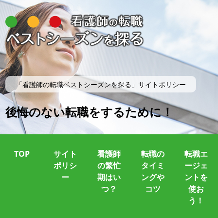
「看護師の転職ベストシーズンを探る」サイトポリシー
後悔のない転職をするために！
TOP
サイト
看護師
転職の
転職エ
ポリシ
の繁忙
タイミ
ージェ
ー
期はい
ングや
ントを
つ？
コツ
使お
う！